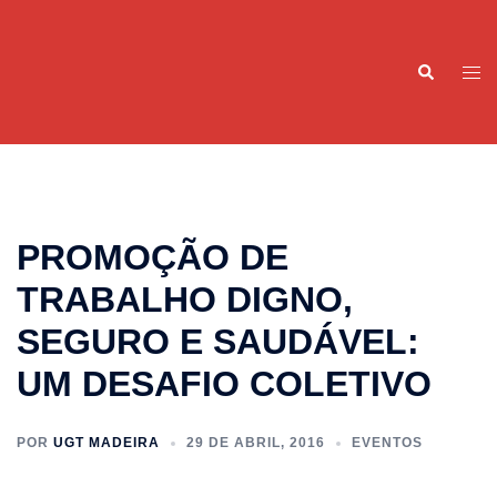
Saltar
para
Pesquisar
o
Alte
conteúdo
men
PROMOÇÃO DE
TRABALHO DIGNO,
SEGURO E SAUDÁVEL:
UM DESAFIO COLETIVO
POR
UGT MADEIRA
29 DE ABRIL, 2016
EVENTOS