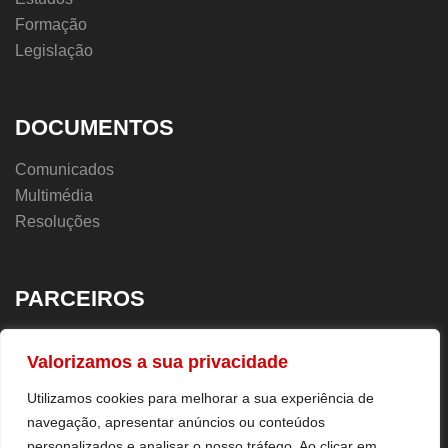
Formação
Legislação
DOCUMENTOS
Comunicados
Multimédia
Resoluções
PARCEIROS
UGT.PT
Valorizamos a sua privacidade
Sindicatos
Utilizamos cookies para melhorar a sua experiência de
navegação, apresentar anúncios ou conteúdos
personalizados e analisar o nosso tráfego. Ao clicar em