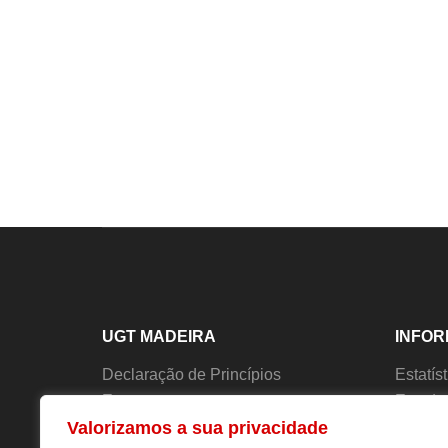
UGT MADEIRA
INFO
Declaração de Princípios
Estatís
Estatutos
Estudo
Valorizamos a sua privacidade
História
Forma