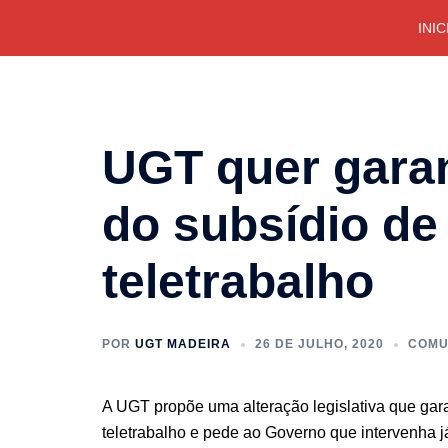
Saltar
INIC
para
o
conteúdo
UGT quer gara
do subsídio de
teletrabalho
POR
UGT MADEIRA
26 DE JULHO, 2020
COMU
A UGT propõe uma alteração legislativa que gar
teletrabalho e pede ao Governo que intervenha já