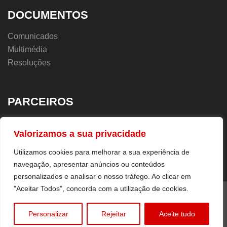
DOCUMENTOS
Comunicados
Multimédia
Resoluções
PARCEIROS
UGT.PT
Valorizamos a sua privacidade
Sindicatos
Utilizamos cookies para melhorar a sua experiência de
navegação, apresentar anúncios ou conteúdos
personalizados e analisar o nosso tráfego. Ao clicar em
"Aceitar Todos", concorda com a utilização de cookies.
Todos os diretos reservados © 2026 UGT MADEIRA.
Personalizar
Rejeitar
Aceite tudo