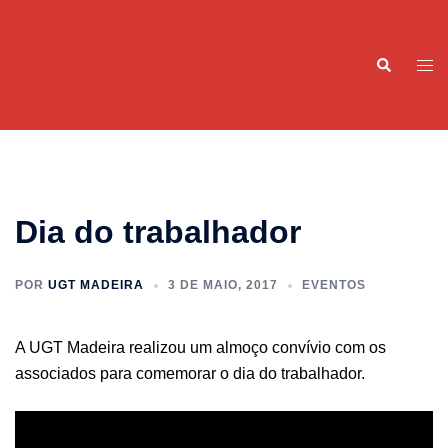
Saltar
para
Pesquisar
o
Alte
conteúdo
men
Dia do trabalhador
POR
UGT MADEIRA
3 DE MAIO, 2017
EVENTOS
A UGT Madeira realizou um almoço convívio com os
associados para comemorar o dia do trabalhador.