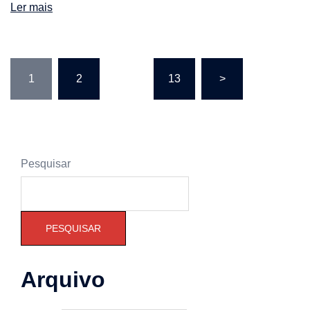
Ler mais
Paginação
1
2
…
13
>
dos
conteúdos
Pesquisar
PESQUISAR
Arquivo