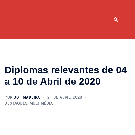
Saltar
para
o
Alte
Pesquisar
conteúdo
men
Diplomas relevantes de 04
a 10 de Abril de 2020
POR
UGT MADEIRA
21 DE ABRIL, 2020
DESTAQUES
,
MULTIMÉDIA