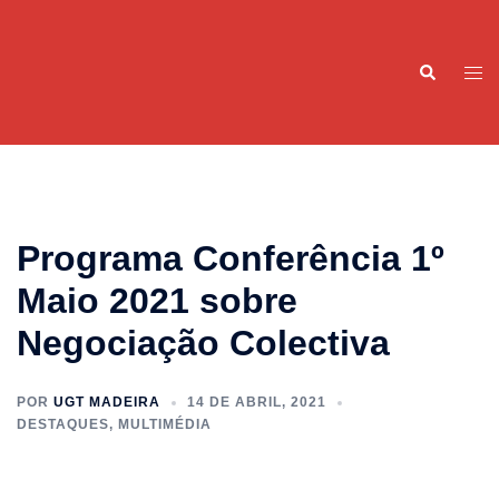
Saltar
para
Pesquisar
o
Alte
conteúdo
men
Programa Conferência 1º
Maio 2021 sobre
Negociação Colectiva
POR
UGT MADEIRA
14 DE ABRIL, 2021
DESTAQUES
,
MULTIMÉDIA