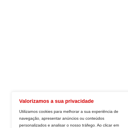
UGT MADEIRA
INFO
Declaração de Princípios
Estatís
Estatutos
Estudo
História
Forma
Valorizamos a sua privacidade
Órgãos Sociais
Legisl
Utilizamos cookies para melhorar a sua experiência de
Quer ser sócio
navegação, apresentar anúncios ou conteúdos
personalizados e analisar o nosso tráfego. Ao clicar em