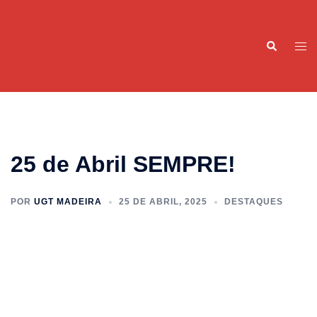
Saltar
para
Pesquisar
o
Alte
conteúdo
men
25 de Abril SEMPRE!
POR
UGT MADEIRA
25 DE ABRIL, 2025
DESTAQUES