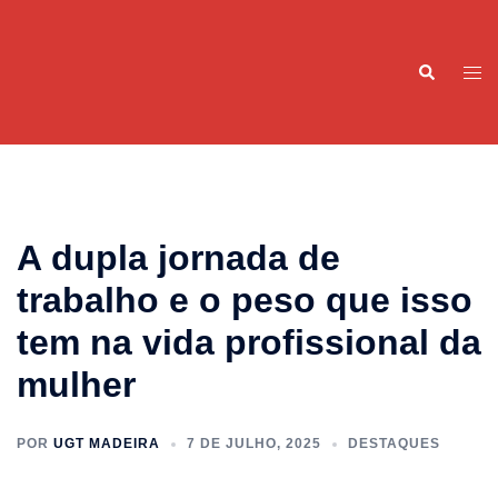
Saltar
para
Pesquisar
o
Alte
conteúdo
men
A dupla jornada de
trabalho e o peso que isso
tem na vida profissional da
mulher
POR
UGT MADEIRA
7 DE JULHO, 2025
DESTAQUES