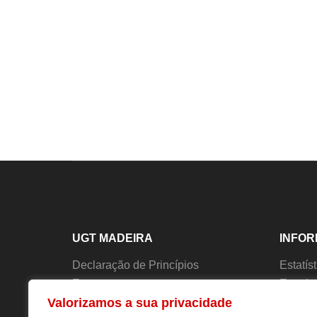
UGT MADEIRA
INFO
Declaração de Princípios
Estatís
Estatutos
Estudo
Valorizamos a sua privacidade
História
Forma