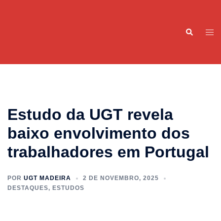
Saltar
para
Pesquisar
o
Alte
conteúdo
men
Estudo da UGT revela
baixo envolvimento dos
trabalhadores em Portugal
POR
UGT MADEIRA
2 DE NOVEMBRO, 2025
DESTAQUES
,
ESTUDOS