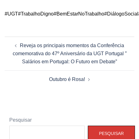
#UGT
#TrabalhoDigno
#BemEstarNoTrabalho
#DiálogoSocial
Navegação
Reveja os principais momentos da Conferência
de
comemorativa do 47º Aniversário da UGT Portugal ”
artigos
Salários em Portugal: O Futuro em Debate”
Outubro é Rosa!
Pesquisar
PESQUISAR