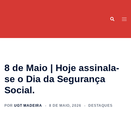
Saltar
para
Pesquisar
o
Alte
conteúdo
men
8 de Maio | Hoje assinala-
se o Dia da Segurança
Social.
POR
UGT MADEIRA
8 DE MAIO, 2026
DESTAQUES