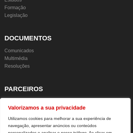
Formação
Legislação
DOCUMENTOS
Comunicados
Multimédia
Resoluções
PARCEIROS
UGT.PT
Valorizamos a sua privacidade
Sindicatos
Utilizamos cookies para melhorar a sua experiência de
navegação, apresentar anúncios ou conteúdos
personalizados e analisar o nosso tráfego. Ao clicar em