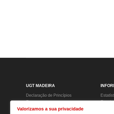
UGT MADEIRA
INFO
Declaração de Princípios
Estatís
Estatutos
Estudo
Valorizamos a sua privacidade
História
Forma