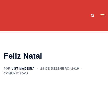
Saltar
para
Pesquisar
o
Alte
conteúdo
men
Feliz Natal
POR
UGT MADEIRA
23 DE DEZEMBRO, 2019
COMUNICADOS