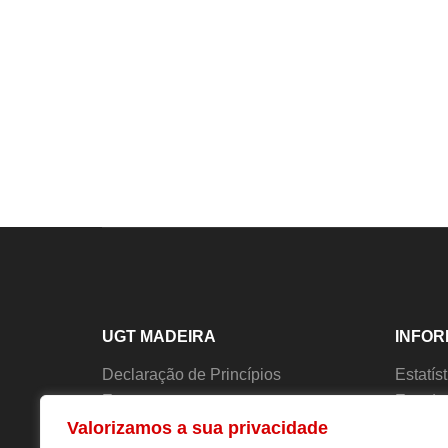
UGT MADEIRA
INFO
Declaração de Princípios
Estatís
Estatutos
Estudo
Valorizamos a sua privacidade
História
Forma