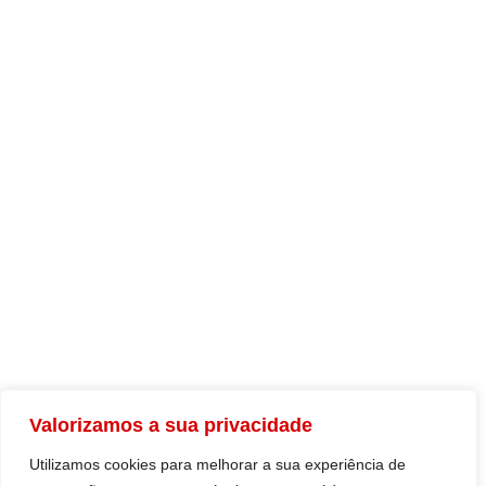
Estatísticas
Estudos
Formação
Legislação
DOCUMENTOS
Comunicados
Multimédia
Resoluções
PARCEIROS
UGT.PT
Valorizamos a sua privacidade
Sindicatos
Utilizamos cookies para melhorar a sua experiência de