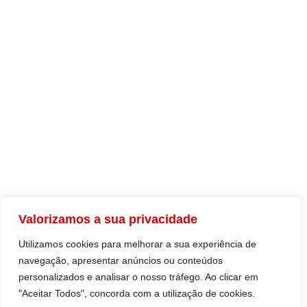
Legislação
DOCUMENTOS
Comunicados
Multimédia
Resoluções
PARCEIROS
UGT.PT
Valorizamos a sua privacidade
Sindicatos
Utilizamos cookies para melhorar a sua experiência de
navegação, apresentar anúncios ou conteúdos
personalizados e analisar o nosso tráfego. Ao clicar em
"Aceitar Todos", concorda com a utilização de cookies.
Todos os diretos reservados © 2026 UGT MADEIRA.