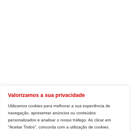
Legislação
DOCUMENTOS
Comunicados
Multimédia
Resoluções
PARCEIROS
UGT.PT
Valorizamos a sua privacidade
Sindicatos
Utilizamos cookies para melhorar a sua experiência de
navegação, apresentar anúncios ou conteúdos
personalizados e analisar o nosso tráfego. Ao clicar em
"Aceitar Todos", concorda com a utilização de cookies.